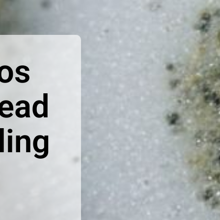
Los
Read
ling